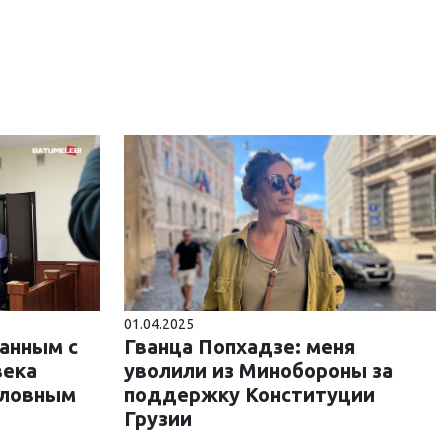
01.04.2025
занным с
Гванца Попхадзе: меня
века
уволили из Минобороны за
оловным
поддержку Конституции
Грузии