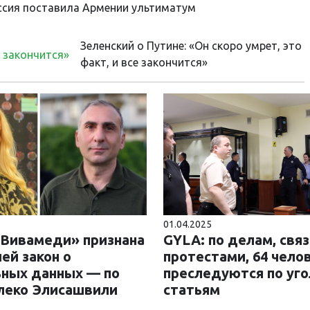
ссия поставила Армении ультиматум
Зеленский о Путине: «Он скоро умрет, это
факт, и все закончится»
01.04.2025
«Вивамеди» признана
GYLA: по делам, свя
ей закон о
протестами, 64 чело
ьных данных — по
преследуются по уг
леко Элисашвили
статьям